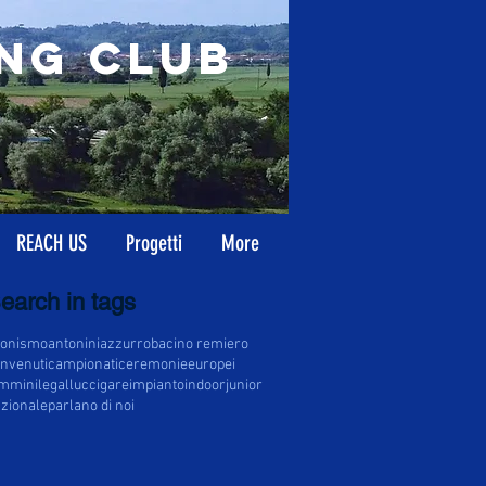
ng Club
REACH US
Progetti
More
earch in tags
gonismo
antonini
azzurro
bacino remiero
nvenuti
campionati
ceremonie
europei
mminile
gallucci
gare
impianto
indoor
junior
zionale
parlano di noi