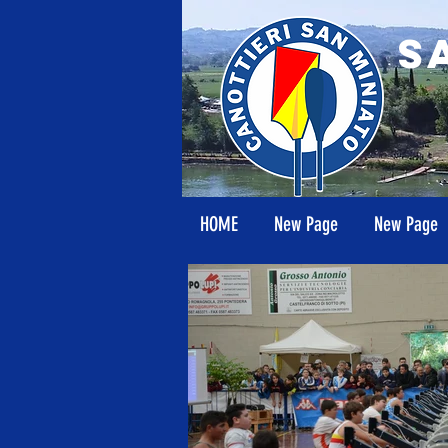
S
HOME
New Page
New Page