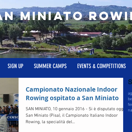
AN MINIATO Rowi
SIGN UP
SUMMER CAMPS
EVENTS & COMPETITIONS
S
Campionato Nazionale Indoor
a
Rowing ospitato a San Miniato
be
fe
SAN MINIATO, 10 gennaio 2016 - Si è disputato oggi, a
na
San Miniato (Pisa), il Campionato Italiano Indoor
Rowing, la specialità del...