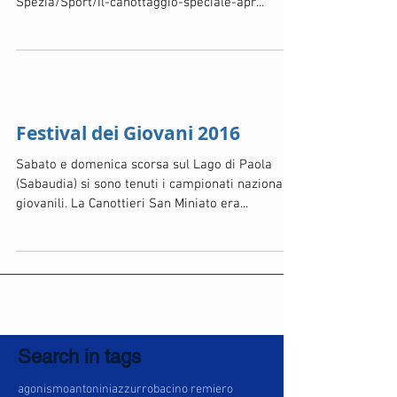
Spezia/Sport/Il-canottaggio-speciale-apr...
Festival dei Giovani 2016
Sabato e domenica scorsa sul Lago di Paola
(Sabaudia) si sono tenuti i campionati nazionali
giovanili. La Canottieri San Miniato era...
Search in tags
agonismo
antonini
azzurro
bacino remiero