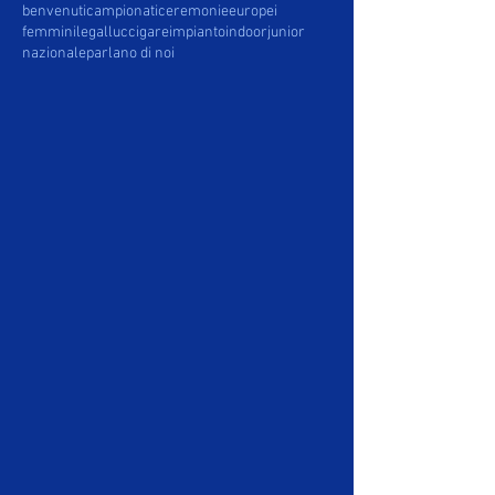
benvenuti
campionati
ceremonie
europei
femminile
gallucci
gare
impianto
indoor
junior
nazionale
parlano di noi