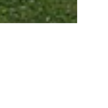
Raid sul Fiume Richelieu: a
remi tra il Canada e l'USA
Dalla esperienza maturata in questi anni
nell'organizzare canottaggio turistico in Toscana,
a Venezia e in Sicilia, l'associazione...